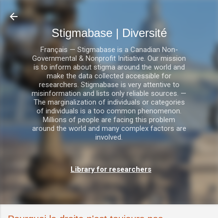
Accéder au contenu principal
Stigmabase | Diversité
Français — Stigmabase is a Canadian Non-
Governmental & Nonprofit Initiative. Our mission
is to inform about stigma around the world and
make the data collected accessible for
researchers. Stigmabase is very attentive to
misinformation and lists only reliable sources. —
The marginalization of individuals or categories
of individuals is a too common phenomenon.
Millions of people are facing this problem
around the world and many complex factors are
involved.
Library for researchers