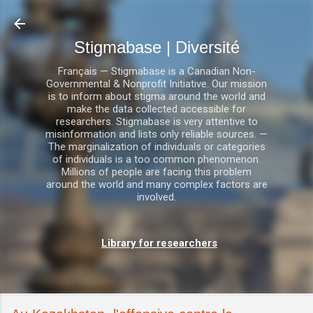
Accéder au contenu principal
Stigmabase | Diversité
Français — Stigmabase is a Canadian Non-
Governmental & Nonprofit Initiative. Our mission
is to inform about stigma around the world and
make the data collected accessible for
researchers. Stigmabase is very attentive to
misinformation and lists only reliable sources. —
The marginalization of individuals or categories
of individuals is a too common phenomenon.
Millions of people are facing this problem
around the world and many complex factors are
involved.
Library for researchers