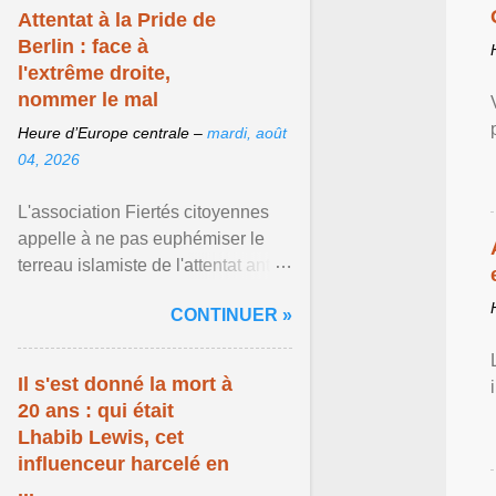
Attentat à la Pride de
Berlin : face à
l'extrême droite,
nommer le mal
Heure d’Europe centrale –
mardi, août
04, 2026
L'association Fiertés citoyennes
appelle à ne pas euphémiser le
terreau islamiste de l'attentat anti-
LGBT meurtrier qui a visé la Pride
CONTINUER »
de Berlin ... Afficher l'article ...
Il s'est donné la mort à
20 ans : qui était
Lhabib Lewis, cet
influenceur harcelé en
...