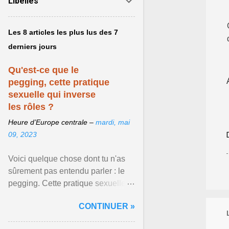
Libellés
Les 8 articles les plus lus des 7
derniers jours
Qu'est-ce que le
pegging, cette pratique
sexuelle qui inverse
les rôles ?
Heure d’Europe centrale –
mardi, mai
09, 2023
Voici quelque chose dont tu n'as
sûrement pas entendu parler : le
pegging. Cette pratique sexuelle
va peut-être pouvoir être le moyen
CONTINUER »
de changer ... Afficher l'article ...