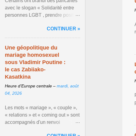
Certains ont brandi des pancartes
avec le slogan « Solidarité entre
personnes LGBT , prendre position
pour un avenir sans crainte ». En
CONTINUER »
raison de l ... Afficher l'article ...
Une géopolitique du
mariage homosexuel
sous Vladimir Poutine :
le cas Zabiiako-
Kasatkina
Heure d’Europe centrale –
mardi, août
04, 2026
Les mots « mariage », « couple »,
« relations » et « coming out » sont
accompagnés d'un renvoi
rappelant que le prétendu «
CONTINUER »