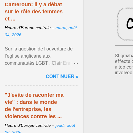
Cameroun: il y a débat
sur le rôle des femmes
et ...
Heure d’Europe centrale –
mardi, août
04, 2026
Sur la question de l'ouverture de
Stigmaba
l'église anglicane aux
effects 
communautés LGBT , Clair Enrick
a too co
une jeune cheffe d'entreprise, a
involved
CONTINUER »
une position tranchée. Afficher
l'article ...
"J'évite de raconter ma
vie" : dans le monde
de l'entreprise, les
violences contre les ...
Heure d’Europe centrale –
jeudi, août
06, 2026