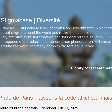
Accéder au contenu principal
Stigmabase | Diversité
Français — Stigmabase is a Canadian Non-Governmental & Nonprofit I
about stigma around the world and make the data collected accessi
very attentive to misinformation and lists only reliable sources. — T
categories of individuals is a too common phenomenon. Millions of
around the world and many complex factors are involved.
Library for researcher
Pride de Paris : laissons là cette affiche… mai
Heure d’Europe centrale –
vendredi, juin 13, 2025