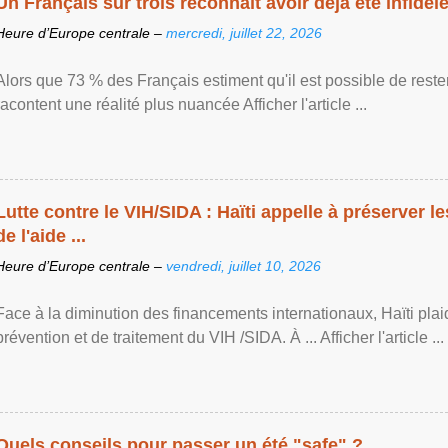
Un Français sur trois reconnaît avoir déjà été infidèle 
Heure d’Europe centrale –
mercredi, juillet 22, 2026
Alors que 73 % des Français estiment qu'il est possible de reste
racontent une réalité plus nuancée Afficher l'article ...
Lutte contre le VIH/SIDA : Haïti appelle à préserver l
de l'aide ...
Heure d’Europe centrale –
vendredi, juillet 10, 2026
Face à la diminution des financements internationaux, Haïti plai
prévention et de traitement du VIH /SIDA. À ... Afficher l'article ...
Quels conseils pour passer un été "safe" ?