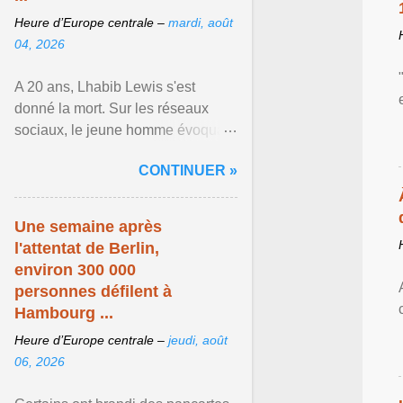
Heure d’Europe centrale –
mardi, août
04, 2026
A 20 ans, Lhabib Lewis s'est
donné la mort. Sur les réseaux
sociaux, le jeune homme évoquait
notamment ses problèmes de
CONTINUER »
santé mentale, sa sexualité et
Afficher l'article ...
Une semaine après
l'attentat de Berlin,
environ 300 000
personnes défilent à
Hambourg ...
Heure d’Europe centrale –
jeudi, août
06, 2026