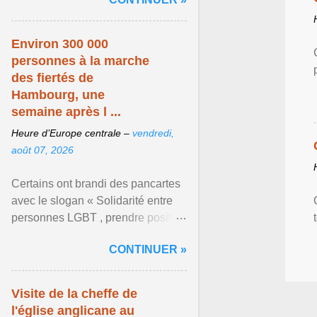
mouvement LGBT ... Afficher
l'article ...
Environ 300 000
personnes à la marche
des fiertés de
Hambourg, une
semaine après l ...
Heure d’Europe centrale –
vendredi,
août 07, 2026
Certains ont brandi des pancartes
avec le slogan « Solidarité entre
personnes LGBT , prendre position
pour un avenir sans crainte ». Les
CONTINUER »
organisateurs ... Afficher l'article ...
Visite de la cheffe de
l'église anglicane au