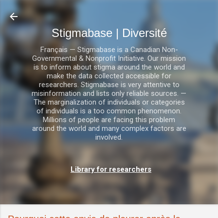
Accéder au contenu principal
Stigmabase | Diversité
Français — Stigmabase is a Canadian Non-
Governmental & Nonprofit Initiative. Our mission
is to inform about stigma around the world and
make the data collected accessible for
researchers. Stigmabase is very attentive to
misinformation and lists only reliable sources. —
The marginalization of individuals or categories
of individuals is a too common phenomenon.
Millions of people are facing this problem
around the world and many complex factors are
involved.
Library for researchers