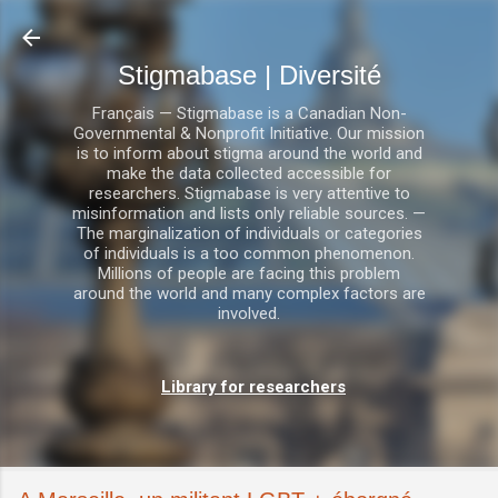
Accéder au contenu principal
Stigmabase | Diversité
Français — Stigmabase is a Canadian Non-
Governmental & Nonprofit Initiative. Our mission
is to inform about stigma around the world and
make the data collected accessible for
researchers. Stigmabase is very attentive to
misinformation and lists only reliable sources. —
The marginalization of individuals or categories
of individuals is a too common phenomenon.
Millions of people are facing this problem
around the world and many complex factors are
involved.
Library for researchers