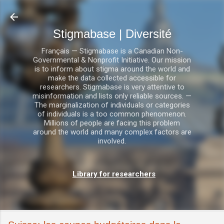
Accéder au contenu principal
Stigmabase | Diversité
Français — Stigmabase is a Canadian Non-
Governmental & Nonprofit Initiative. Our mission
is to inform about stigma around the world and
make the data collected accessible for
researchers. Stigmabase is very attentive to
misinformation and lists only reliable sources. —
The marginalization of individuals or categories
of individuals is a too common phenomenon.
Millions of people are facing this problem
around the world and many complex factors are
involved.
Library for researchers