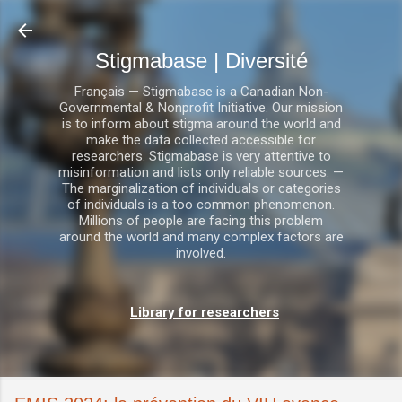
Accéder au contenu principal
Stigmabase | Diversité
Français — Stigmabase is a Canadian Non-
Governmental & Nonprofit Initiative. Our mission
is to inform about stigma around the world and
make the data collected accessible for
researchers. Stigmabase is very attentive to
misinformation and lists only reliable sources. —
The marginalization of individuals or categories
of individuals is a too common phenomenon.
Millions of people are facing this problem
around the world and many complex factors are
involved.
Library for researchers