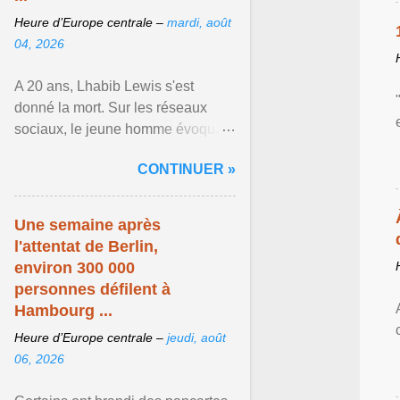
Heure d’Europe centrale –
mardi, août
04, 2026
A 20 ans, Lhabib Lewis s'est
donné la mort. Sur les réseaux
sociaux, le jeune homme évoquait
notamment ses problèmes de
CONTINUER »
santé mentale, sa sexualité et
Afficher l'article ...
Une semaine après
l'attentat de Berlin,
environ 300 000
personnes défilent à
Hambourg ...
Heure d’Europe centrale –
jeudi, août
06, 2026