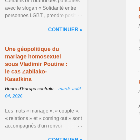
Certains ont brandi des pancartes
avec le slogan « Solidarité entre
personnes LGBT , prendre position
pour un avenir sans crainte ». En
CONTINUER »
raison de l ... Afficher l'article ...
Une géopolitique du
mariage homosexuel
sous Vladimir Poutine :
le cas Zabiiako-
Kasatkina
Heure d’Europe centrale –
mardi, août
04, 2026
Les mots « mariage », « couple »,
« relations » et « coming out » sont
accompagnés d'un renvoi
rappelant que le prétendu «
CONTINUER »