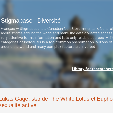
Accéder au contenu principal
Stigmabase | Diversité
Français — Stigmabase is a Canadian Non-Governmental & Nonprofit I
about stigma around the world and make the data collected accessi
very attentive to misinformation and lists only reliable sources. — T
categories of individuals is a too common phenomenon. Millions of
around the world and many complex factors are involved.
Library for researcher
Lukas Gage, star de The White Lotus et Euphori
sexualité active