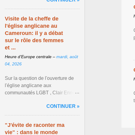
mouvement LGBT ... Afficher
l'article ...
Visite de la cheffe de
l'église anglicane au
Cameroun: il y a débat
sur le rôle des femmes
et ...
Heure d’Europe centrale –
mardi, août
04, 2026
Sur la question de l'ouverture de
l'église anglicane aux
communautés LGBT , Clair Enrick
une jeune cheffe d'entreprise, a
CONTINUER »
une position tranchée. Afficher
l'article ...
"J'évite de raconter ma
vie" : dans le monde