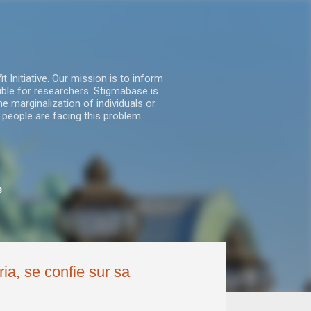
nitiative. Our mission is to inform
ble for researchers. Stigmabase is
he marginalization of individuals or
 people are facing this problem
s
a, se confie sur sa