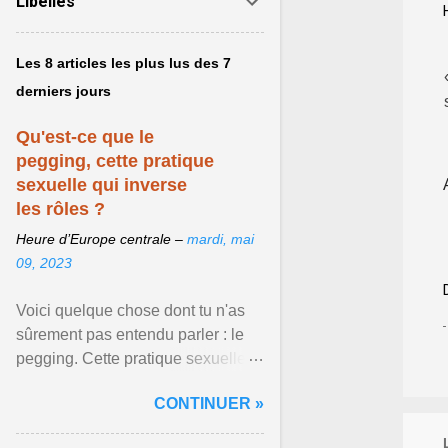
Libellés
Les 8 articles les plus lus des 7
derniers jours
Qu'est-ce que le
pegging, cette pratique
sexuelle qui inverse
les rôles ?
Heure d’Europe centrale –
mardi, mai
09, 2023
Voici quelque chose dont tu n'as
sûrement pas entendu parler : le
pegging. Cette pratique sexuelle
va peut-être pouvoir être le moyen
CONTINUER »
de changer ... Afficher l'article ...