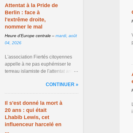
Attentat à la Pride de
Berlin : face à
l'extrême droite,
nommer le mal
Heure d’Europe centrale –
mardi, août
04, 2026
L'association Fiertés citoyennes
appelle à ne pas euphémiser le
terreau islamiste de l'attentat anti-
LGBT meurtrier qui a visé la Pride
CONTINUER »
de Berlin ... Afficher l'article ...
Il s'est donné la mort à
20 ans : qui était
Lhabib Lewis, cet
influenceur harcelé en
...