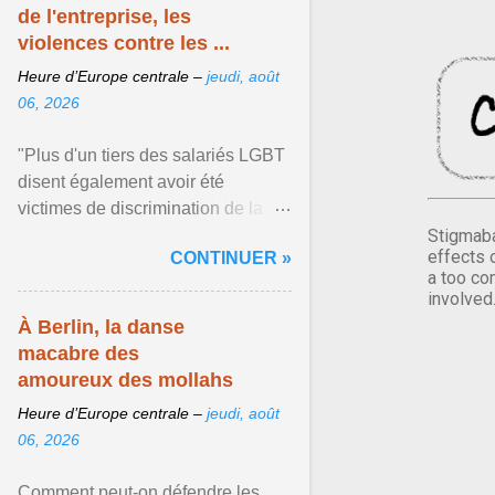
de l'entreprise, les
violences contre les ...
Heure d’Europe centrale –
jeudi, août
06, 2026
"Plus d'un tiers des salariés LGBT
disent également avoir été
victimes de discrimination de la
part de leur direction", rapporte
Stigmaba
effects 
CONTINUER »
Guillaume Savoie qui ... Afficher
a too co
l'article ...
involved
À Berlin, la danse
macabre des
amoureux des mollahs
Heure d’Europe centrale –
jeudi, août
06, 2026
Comment peut-on défendre les