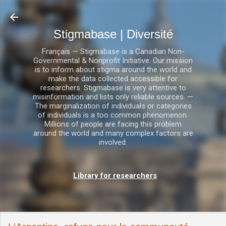
Accéder au contenu principal
Stigmabase | Diversité
Français — Stigmabase is a Canadian Non-
Governmental & Nonprofit Initiative. Our mission
is to inform about stigma around the world and
make the data collected accessible for
researchers. Stigmabase is very attentive to
misinformation and lists only reliable sources. —
The marginalization of individuals or categories
of individuals is a too common phenomenon.
Millions of people are facing this problem
around the world and many complex factors are
involved.
Library for researchers