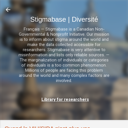
Accéder au contenu principal
Stigmabase | Diversité
Français — Stigmabase is a Canadian Non-
Governmental & Nonprofit Initiative. Our mission
is to inform about stigma around the world and
make the data collected accessible for
researchers. Stigmabase is very attentive to
misinformation and lists only reliable sources. —
The marginalization of individuals or categories
of individuals is a too common phenomenon.
Millions of people are facing this problem
around the world and many complex factors are
involved.
Library for researchers