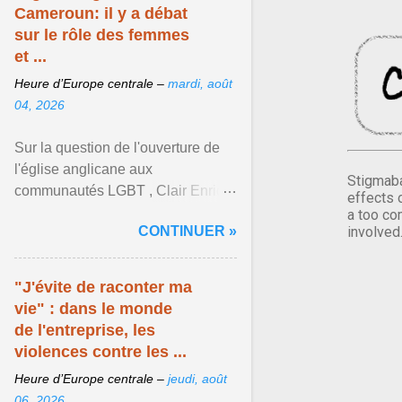
Cameroun: il y a débat
sur le rôle des femmes
et ...
Heure d’Europe centrale –
mardi, août
04, 2026
Sur la question de l'ouverture de
l'église anglicane aux
Stigmaba
communautés LGBT , Clair Enrick
effects 
une jeune cheffe d'entreprise, a
a too co
CONTINUER »
involved
une position tranchée. Afficher
l'article ...
"J'évite de raconter ma
vie" : dans le monde
de l'entreprise, les
violences contre les ...
Heure d’Europe centrale –
jeudi, août
06, 2026