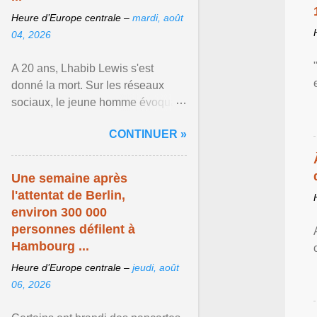
Heure d’Europe centrale –
mardi, août
04, 2026
A 20 ans, Lhabib Lewis s'est
donné la mort. Sur les réseaux
sociaux, le jeune homme évoquait
notamment ses problèmes de
CONTINUER »
santé mentale, sa sexualité et
Afficher l'article ...
Une semaine après
l'attentat de Berlin,
environ 300 000
personnes défilent à
Hambourg ...
Heure d’Europe centrale –
jeudi, août
06, 2026