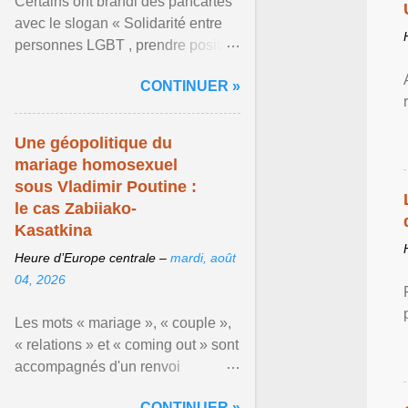
Certains ont brandi des pancartes
avec le slogan « Solidarité entre
personnes LGBT , prendre position
pour un avenir sans crainte ». En
CONTINUER »
raison de l ... Afficher l'article ...
Une géopolitique du
mariage homosexuel
sous Vladimir Poutine :
le cas Zabiiako-
Kasatkina
Heure d’Europe centrale –
mardi, août
04, 2026
Les mots « mariage », « couple »,
« relations » et « coming out » sont
accompagnés d'un renvoi
rappelant que le prétendu «
CONTINUER »