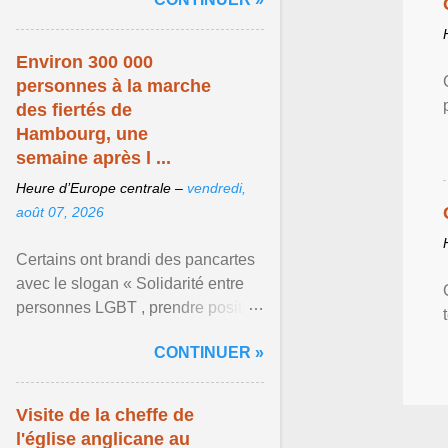
mouvement LGBT ... Afficher
l'article ...
Environ 300 000
personnes à la marche
des fiertés de
Hambourg, une
semaine après l ...
Heure d’Europe centrale –
vendredi,
août 07, 2026
Certains ont brandi des pancartes
avec le slogan « Solidarité entre
personnes LGBT , prendre position
pour un avenir sans crainte ». Les
CONTINUER »
organisateurs ... Afficher l'article ...
Visite de la cheffe de
l'église anglicane au