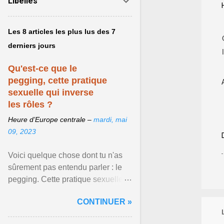
Libellés
Les 8 articles les plus lus des 7
derniers jours
Qu'est-ce que le
pegging, cette pratique
sexuelle qui inverse
les rôles ?
Heure d’Europe centrale –
mardi, mai
09, 2023
Voici quelque chose dont tu n'as
sûrement pas entendu parler : le
pegging. Cette pratique sexuelle
va peut-être pouvoir être le moyen
CONTINUER »
de changer ... Afficher l'article ...