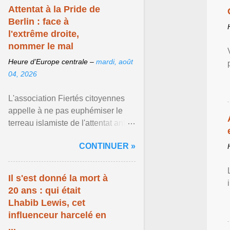
Attentat à la Pride de
Berlin : face à
l'extrême droite,
nommer le mal
Heure d’Europe centrale –
mardi, août
04, 2026
L'association Fiertés citoyennes
appelle à ne pas euphémiser le
terreau islamiste de l'attentat anti-
LGBT meurtrier qui a visé la Pride
CONTINUER »
de Berlin ... Afficher l'article ...
Il s'est donné la mort à
20 ans : qui était
Lhabib Lewis, cet
influenceur harcelé en
...