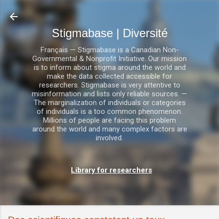
Accéder au contenu principal
Stigmabase | Diversité
Français — Stigmabase is a Canadian Non-
Governmental & Nonprofit Initiative. Our mission
is to inform about stigma around the world and
make the data collected accessible for
researchers. Stigmabase is very attentive to
misinformation and lists only reliable sources. —
The marginalization of individuals or categories
of individuals is a too common phenomenon.
Millions of people are facing this problem
around the world and many complex factors are
involved.
Library for researchers