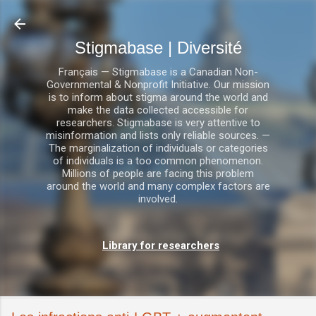
Accéder au contenu principal
Stigmabase | Diversité
Français — Stigmabase is a Canadian Non-
Governmental & Nonprofit Initiative. Our mission
is to inform about stigma around the world and
make the data collected accessible for
researchers. Stigmabase is very attentive to
misinformation and lists only reliable sources. —
The marginalization of individuals or categories
of individuals is a too common phenomenon.
Millions of people are facing this problem
around the world and many complex factors are
involved.
Library for researchers