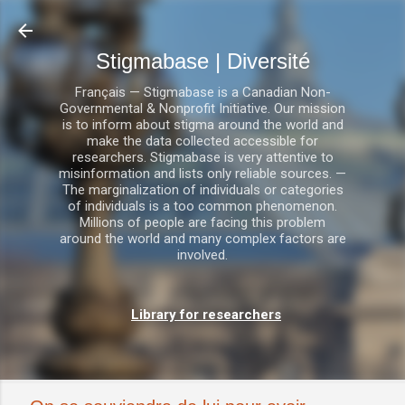
Accéder au contenu principal
Stigmabase | Diversité
Français — Stigmabase is a Canadian Non-
Governmental & Nonprofit Initiative. Our mission
is to inform about stigma around the world and
make the data collected accessible for
researchers. Stigmabase is very attentive to
misinformation and lists only reliable sources. —
The marginalization of individuals or categories
of individuals is a too common phenomenon.
Millions of people are facing this problem
around the world and many complex factors are
involved.
Library for researchers