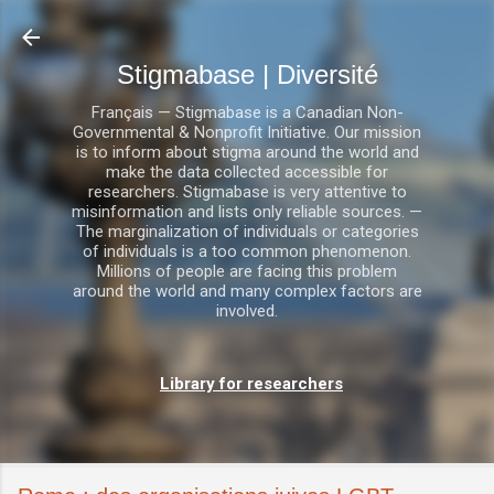
Accéder au contenu principal
Stigmabase | Diversité
Français — Stigmabase is a Canadian Non-
Governmental & Nonprofit Initiative. Our mission
is to inform about stigma around the world and
make the data collected accessible for
researchers. Stigmabase is very attentive to
misinformation and lists only reliable sources. —
The marginalization of individuals or categories
of individuals is a too common phenomenon.
Millions of people are facing this problem
around the world and many complex factors are
involved.
Library for researchers