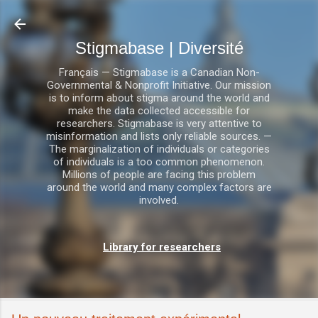
Accéder au contenu principal
Stigmabase | Diversité
Français — Stigmabase is a Canadian Non-
Governmental & Nonprofit Initiative. Our mission
is to inform about stigma around the world and
make the data collected accessible for
researchers. Stigmabase is very attentive to
misinformation and lists only reliable sources. —
The marginalization of individuals or categories
of individuals is a too common phenomenon.
Millions of people are facing this problem
around the world and many complex factors are
involved.
Library for researchers