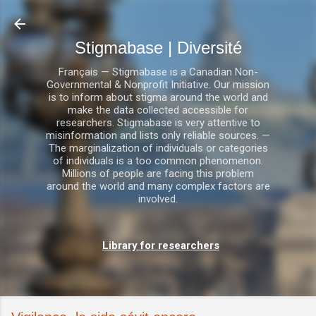
Accéder au contenu principal
Stigmabase | Diversité
Français — Stigmabase is a Canadian Non-
Governmental & Nonprofit Initiative. Our mission
is to inform about stigma around the world and
make the data collected accessible for
researchers. Stigmabase is very attentive to
misinformation and lists only reliable sources. —
The marginalization of individuals or categories
of individuals is a too common phenomenon.
Millions of people are facing this problem
around the world and many complex factors are
involved.
Library for researchers