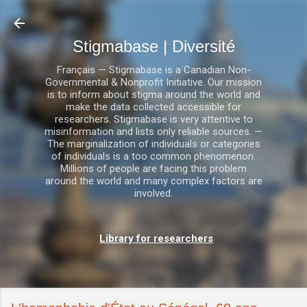
Accéder au contenu principal
Stigmabase | Diversité
Français — Stigmabase is a Canadian Non-
Governmental & Nonprofit Initiative. Our mission
is to inform about stigma around the world and
make the data collected accessible for
researchers. Stigmabase is very attentive to
misinformation and lists only reliable sources. —
The marginalization of individuals or categories
of individuals is a too common phenomenon.
Millions of people are facing this problem
around the world and many complex factors are
involved.
Library for researchers