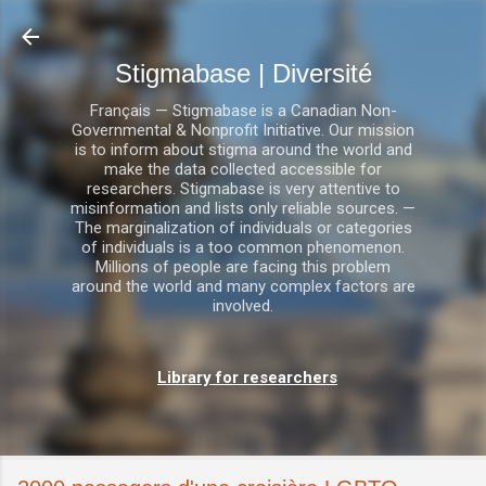
Accéder au contenu principal
Stigmabase | Diversité
Français — Stigmabase is a Canadian Non-
Governmental & Nonprofit Initiative. Our mission
is to inform about stigma around the world and
make the data collected accessible for
researchers. Stigmabase is very attentive to
misinformation and lists only reliable sources. —
The marginalization of individuals or categories
of individuals is a too common phenomenon.
Millions of people are facing this problem
around the world and many complex factors are
involved.
Library for researchers