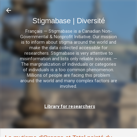
Accéder au contenu principal
Stigmabase | Diversité
Français — Stigmabase is a Canadian Non-
Governmental & Nonprofit Initiative. Our mission
is to inform about stigma around the world and
make the data collected accessible for
researchers. Stigmabase is very attentive to
misinformation and lists only reliable sources. —
The marginalization of individuals or categories
of individuals is a too common phenomenon.
Millions of people are facing this problem
around the world and many complex factors are
involved.
Library for researchers