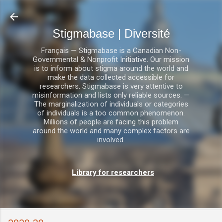
Accéder au contenu principal
Stigmabase | Diversité
Français — Stigmabase is a Canadian Non-
Governmental & Nonprofit Initiative. Our mission
is to inform about stigma around the world and
make the data collected accessible for
researchers. Stigmabase is very attentive to
misinformation and lists only reliable sources. —
The marginalization of individuals or categories
of individuals is a too common phenomenon.
Millions of people are facing this problem
around the world and many complex factors are
involved.
Library for researchers