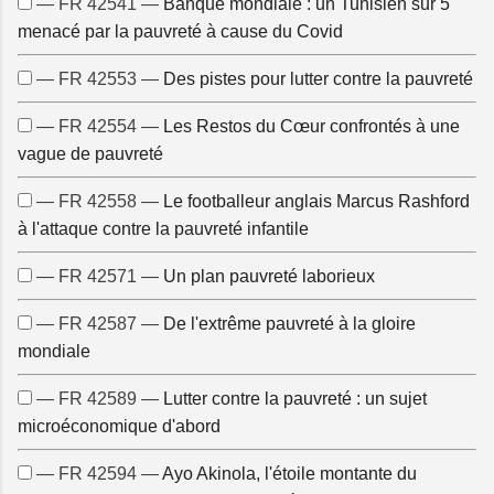
— FR 42541 —
Banque mondiale : un Tunisien sur 5
menacé par la pauvreté à cause du Covid
— FR 42553 —
Des pistes pour lutter contre la pauvreté
— FR 42554 —
Les Restos du Cœur confrontés à une
vague de pauvreté
— FR 42558 —
Le footballeur anglais Marcus Rashford
à l'attaque contre la pauvreté infantile
— FR 42571 —
Un plan pauvreté laborieux
— FR 42587 —
De l'extrême pauvreté à la gloire
mondiale
— FR 42589 —
Lutter contre la pauvreté : un sujet
microéconomique d'abord
— FR 42594 —
Ayo Akinola, l'étoile montante du