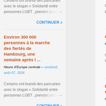
Certains ont brandi des pancartes
avec le slogan « Solidarité entre
personnes LGBT , prendre position
pour un avenir sans crainte ». En
CONTINUER »
raison de l ... Afficher l'article ...
Environ 300 000
personnes à la marche
des fiertés de
Hambourg, une
semaine après l ...
Heure d’Europe centrale –
vendredi,
août 07, 2026
Certains ont brandi des pancartes
avec le slogan « Solidarité entre
personnes LGBT , prendre position
pour un avenir sans crainte ». Les
CONTINUER »