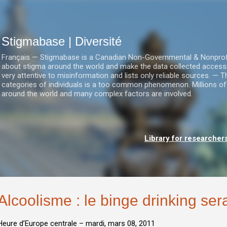
Accéder au contenu principal
Stigmabase | Diversité
Français — Stigmabase is a Canadian Non-Governmental & Nonprofit I
about stigma around the world and make the data collected accessi
very attentive to misinformation and lists only reliable sources. — T
categories of individuals is a too common phenomenon. Millions of
around the world and many complex factors are involved.
Library for researcher
Alcoolisme : le binge drinking sera
Heure d’Europe centrale –
mardi, mars 08, 2011