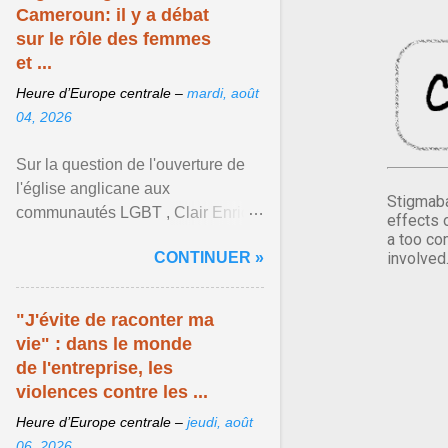
Cameroun: il y a débat
sur le rôle des femmes
et ...
Heure d’Europe centrale –
mardi, août
04, 2026
Sur la question de l'ouverture de
l'église anglicane aux
Stigmaba
communautés LGBT , Clair Enrick
effects 
une jeune cheffe d'entreprise, a
a too co
CONTINUER »
involved
une position tranchée. Afficher
l'article ...
"J'évite de raconter ma
vie" : dans le monde
de l'entreprise, les
violences contre les ...
Heure d’Europe centrale –
jeudi, août
06, 2026