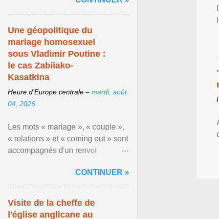
organisateurs ... Afficher l'article ...
Une géopolitique du
mariage homosexuel
sous Vladimir Poutine :
le cas Zabiiako-
Kasatkina
Heure d’Europe centrale –
mardi, août
04, 2026
Les mots « mariage », « couple »,
« relations » et « coming out » sont
accompagnés d'un renvoi
rappelant que le prétendu «
CONTINUER »
mouvement LGBT ... Afficher
l'article ...
Visite de la cheffe de
l'église anglicane au