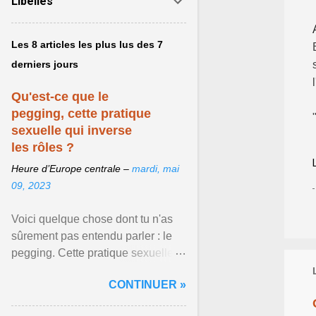
Libellés
Les 8 articles les plus lus des 7
derniers jours
Qu'est-ce que le
pegging, cette pratique
sexuelle qui inverse
les rôles ?
Heure d’Europe centrale –
mardi, mai
09, 2023
Voici quelque chose dont tu n'as
sûrement pas entendu parler : le
pegging. Cette pratique sexuelle
va peut-être pouvoir être le moyen
CONTINUER »
de changer ... Afficher l'article ...