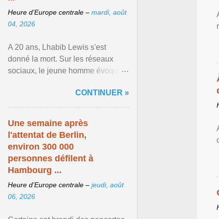
Heure d’Europe centrale –
mardi, août
04, 2026
A 20 ans, Lhabib Lewis s'est
donné la mort. Sur les réseaux
sociaux, le jeune homme évoquait
notamment ses problèmes de
CONTINUER »
santé mentale, sa sexualité et
Afficher l'article ...
Une semaine après
l'attentat de Berlin,
environ 300 000
personnes défilent à
Hambourg ...
Heure d’Europe centrale –
jeudi, août
06, 2026