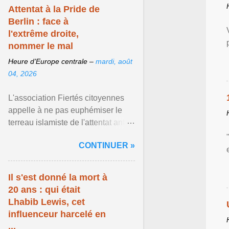
Attentat à la Pride de
Berlin : face à
l'extrême droite,
nommer le mal
Heure d’Europe centrale –
mardi, août
04, 2026
L'association Fiertés citoyennes
appelle à ne pas euphémiser le
terreau islamiste de l'attentat anti-
LGBT meurtrier qui a visé la Pride
CONTINUER »
de Berlin ... Afficher l'article ...
Il s'est donné la mort à
20 ans : qui était
Lhabib Lewis, cet
influenceur harcelé en
...