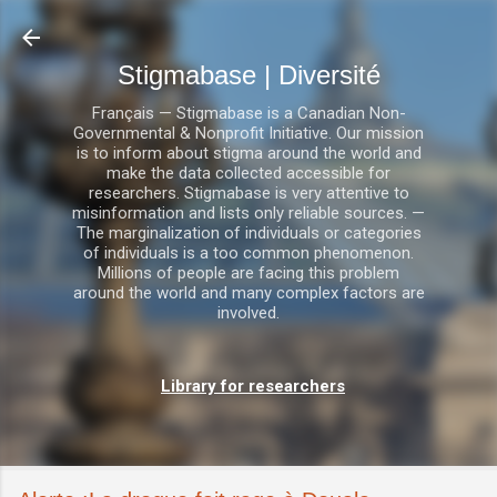
Accéder au contenu principal
Stigmabase | Diversité
Français — Stigmabase is a Canadian Non-
Governmental & Nonprofit Initiative. Our mission
is to inform about stigma around the world and
make the data collected accessible for
researchers. Stigmabase is very attentive to
misinformation and lists only reliable sources. —
The marginalization of individuals or categories
of individuals is a too common phenomenon.
Millions of people are facing this problem
around the world and many complex factors are
involved.
Library for researchers