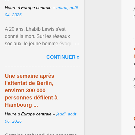
Heure d’Europe centrale –
mardi, août
04, 2026
A 20 ans, Lhabib Lewis s'est
donné la mort. Sur les réseaux
sociaux, le jeune homme évoquait
notamment ses problèmes de
CONTINUER »
santé mentale, sa sexualité et
Afficher l'article ...
Une semaine après
l'attentat de Berlin,
environ 300 000
personnes défilent à
Hambourg ...
Heure d’Europe centrale –
jeudi, août
06, 2026