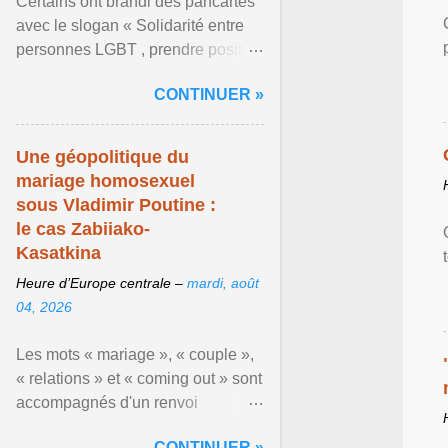
Certains ont brandi des pancartes
avec le slogan « Solidarité entre
personnes LGBT , prendre position
pour un avenir sans crainte ». En
CONTINUER »
raison de l ... Afficher l'article ...
Une géopolitique du
mariage homosexuel
sous Vladimir Poutine :
le cas Zabiiako-
Kasatkina
Heure d’Europe centrale –
mardi, août
04, 2026
Les mots « mariage », « couple »,
« relations » et « coming out » sont
accompagnés d'un renvoi
rappelant que le prétendu «
CONTINUER »