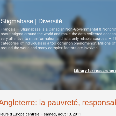
Accéder au contenu principal
Stigmabase | Diversité
Français — Stigmabase is a Canadian Non-Governmental & Nonprofit I
about stigma around the world and make the data collected accessi
very attentive to misinformation and lists only reliable sources. — T
categories of individuals is a too common phenomenon. Millions of
around the world and many complex factors are involved.
Library for researcher
Angleterre: la pauvreté, respons
Heure d’Europe centrale –
samedi, août 13, 2011