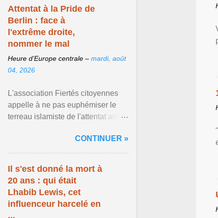
Attentat à la Pride de
Berlin : face à
l'extrême droite,
nommer le mal
Heure d’Europe centrale –
mardi, août
04, 2026
L'association Fiertés citoyennes
appelle à ne pas euphémiser le
terreau islamiste de l'attentat anti-
LGBT meurtrier qui a visé la Pride
CONTINUER »
de Berlin ... Afficher l'article ...
Il s'est donné la mort à
20 ans : qui était
Lhabib Lewis, cet
influenceur harcelé en
...