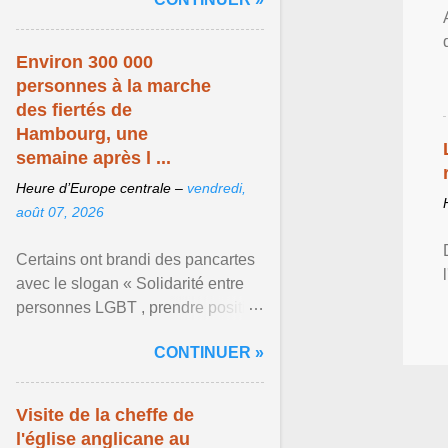
mouvement LGBT ... Afficher
l'article ...
Environ 300 000
personnes à la marche
des fiertés de
Hambourg, une
semaine après l ...
Heure d’Europe centrale –
vendredi,
août 07, 2026
Certains ont brandi des pancartes
avec le slogan « Solidarité entre
personnes LGBT , prendre position
pour un avenir sans crainte ». Les
CONTINUER »
organisateurs ... Afficher l'article ...
Visite de la cheffe de
l'église anglicane au