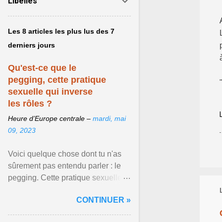
Libellés
Les 8 articles les plus lus des 7
derniers jours
Qu'est-ce que le
pegging, cette pratique
sexuelle qui inverse
les rôles ?
Heure d’Europe centrale –
mardi, mai
09, 2023
Voici quelque chose dont tu n'as
sûrement pas entendu parler : le
pegging. Cette pratique sexuelle
va peut-être pouvoir être le moyen
CONTINUER »
de changer ... Afficher l'article ...