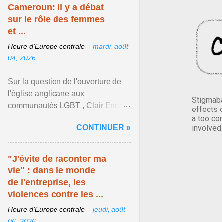
Cameroun: il y a débat
sur le rôle des femmes
et ...
Heure d’Europe centrale –
mardi, août
04, 2026
Sur la question de l'ouverture de
l'église anglicane aux
Stigmaba
communautés LGBT , Clair Enrick
effects 
une jeune cheffe d'entreprise, a
a too co
CONTINUER »
involved
une position tranchée. Afficher
l'article ...
"J'évite de raconter ma
vie" : dans le monde
de l'entreprise, les
violences contre les ...
Heure d’Europe centrale –
jeudi, août
06, 2026