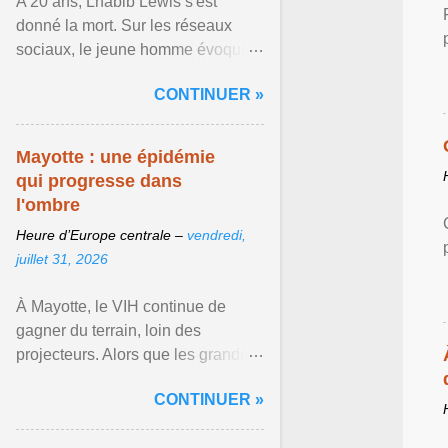
A 20 ans, Lhabib Lewis s'est
donné la mort. Sur les réseaux
sociaux, le jeune homme évoquait
notamment ses problèmes de
CONTINUER »
santé mentale, sa sexualité et
Afficher l'article ...
Mayotte : une épidémie
qui progresse dans
l'ombre
Heure d’Europe centrale –
vendredi,
juillet 31, 2026
À Mayotte, le VIH continue de
gagner du terrain, loin des
projecteurs. Alors que les grandes
crises sanitaires occupent
CONTINUER »
régulièrement le devant de la ...
Afficher l'article ...