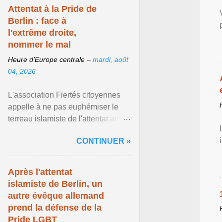
Attentat à la Pride de
Berlin : face à
l'extrême droite,
nommer le mal
Heure d’Europe centrale –
mardi, août
04, 2026
L'association Fiertés citoyennes
appelle à ne pas euphémiser le
terreau islamiste de l'attentat anti-
LGBT meurtrier qui a visé la Pride
CONTINUER »
de Berlin ... Afficher l'article ...
Après l'attentat
islamiste de Berlin, un
autre évêque allemand
prend la défense de la
Pride LGBT