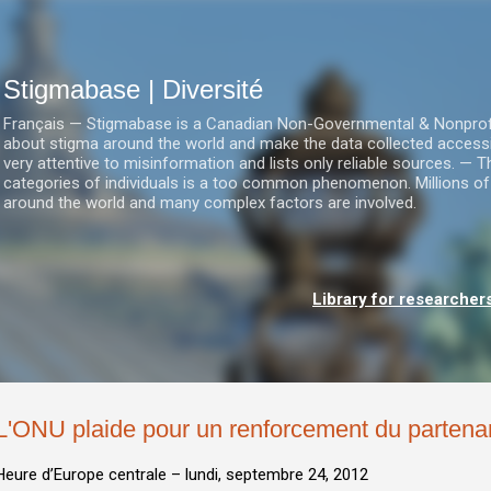
Accéder au contenu principal
Stigmabase | Diversité
Français — Stigmabase is a Canadian Non-Governmental & Nonprofit I
about stigma around the world and make the data collected accessi
very attentive to misinformation and lists only reliable sources. — T
categories of individuals is a too common phenomenon. Millions of
around the world and many complex factors are involved.
Library for researcher
L'ONU plaide pour un renforcement du partenari
Heure d’Europe centrale –
lundi, septembre 24, 2012