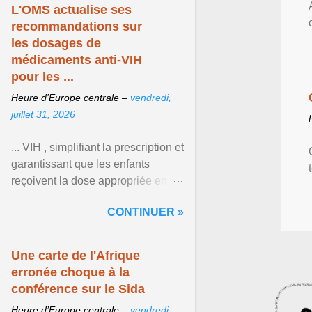
L'OMS actualise ses
recommandations sur
les dosages de
médicaments anti-VIH
pour les ...
Heure d’Europe centrale –
vendredi,
juillet 31, 2026
... VIH , simplifiant la prescription et
garantissant que les enfants
reçoivent la dose appropriée en
fonction de leur poids et de leur
CONTINUER »
âge. Afficher l'article ...
Une carte de l'Afrique
erronée choque à la
conférence sur le Sida
Heure d’Europe centrale –
vendredi,