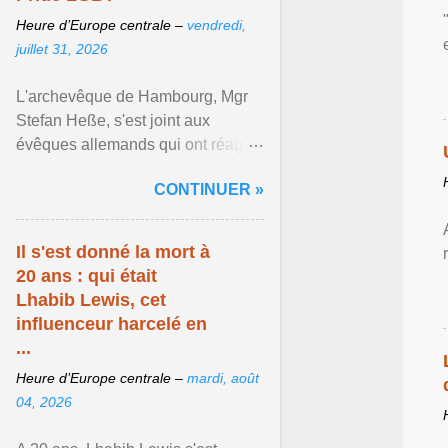
Heure d’Europe centrale –
vendredi,
juillet 31, 2026
L'archevêque de Hambourg, Mgr
Stefan Heße, s'est joint aux
évêques allemands qui ont réagi
publiquement à l'attentat islamiste
CONTINUER »
perpétré le ... Afficher l'article ...
Il s'est donné la mort à
20 ans : qui était
Lhabib Lewis, cet
influenceur harcelé en
...
Heure d’Europe centrale –
mardi, août
04, 2026