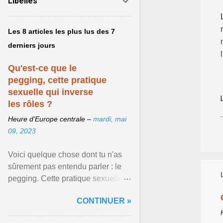
Libellés
Les 8 articles les plus lus des 7
derniers jours
Qu'est-ce que le
pegging, cette pratique
sexuelle qui inverse
les rôles ?
Heure d’Europe centrale –
mardi, mai
09, 2023
Voici quelque chose dont tu n'as
sûrement pas entendu parler : le
pegging. Cette pratique sexuelle
va peut-être pouvoir être le moyen
CONTINUER »
de changer ... Afficher l'article ...