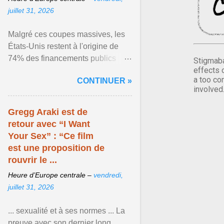
juillet 31, 2026
Malgré ces coupes massives, les
États-Unis restent à l'origine de
74% des financements publics
Stigmaba
effects 
consacrés à la lutte contre le VIH
a too co
CONTINUER »
dans le monde ... Afficher l'article ...
involved
Gregg Araki est de
retour avec “I Want
Your Sex” : “Ce film
est une proposition de
rouvrir le ...
Heure d’Europe centrale –
vendredi,
juillet 31, 2026
... sexualité et à ses normes ... La
preuve avec son dernier long