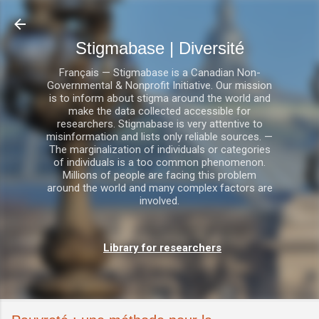
Accéder au contenu principal
Stigmabase | Diversité
Français — Stigmabase is a Canadian Non-
Governmental & Nonprofit Initiative. Our mission
is to inform about stigma around the world and
make the data collected accessible for
researchers. Stigmabase is very attentive to
misinformation and lists only reliable sources. —
The marginalization of individuals or categories
of individuals is a too common phenomenon.
Millions of people are facing this problem
around the world and many complex factors are
involved.
Library for researchers