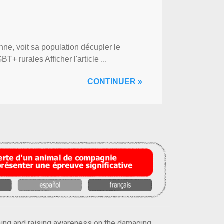
ne, voit sa population décupler le
 rurales Afficher l'article ...
CONTINUER »
orming and raising awareness on the damaging