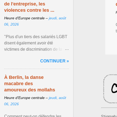
de l'entreprise, les
violences contre les ...
Heure d’Europe centrale –
jeudi, août
06, 2026
"Plus d'un tiers des salariés LGBT
disent également avoir été
victimes de discrimination de la
part de leur direction", rapporte
CONTINUER »
Guillaume Savoie qui ... Afficher
l'article ...
À Berlin, la danse
macabre des
amoureux des mollahs
Heure d’Europe centrale –
jeudi, août
06, 2026
Comment peut-on défendre les
Stigmaba