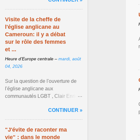
mouvement LGBT ... Afficher
l'article ...
Visite de la cheffe de
l'église anglicane au
Cameroun: il y a débat
sur le rôle des femmes
et ...
Heure d’Europe centrale –
mardi, août
04, 2026
Sur la question de l'ouverture de
l'église anglicane aux
communautés LGBT , Clair Enrick
une jeune cheffe d'entreprise, a
CONTINUER »
une position tranchée. Afficher
l'article ...
"J'évite de raconter ma
vie" : dans le monde