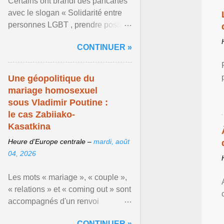
Certains ont brandi des pancartes
avec le slogan « Solidarité entre
personnes LGBT , prendre position
pour un avenir sans crainte ». En
CONTINUER »
raison de l ... Afficher l'article ...
Une géopolitique du
mariage homosexuel
sous Vladimir Poutine :
le cas Zabiiako-
Kasatkina
Heure d’Europe centrale –
mardi, août
04, 2026
Les mots « mariage », « couple »,
« relations » et « coming out » sont
accompagnés d'un renvoi
rappelant que le prétendu «
CONTINUER »