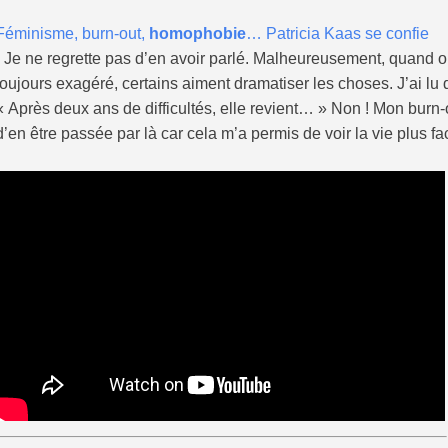
Féminisme, burn-out,
homophobie
… Patricia Kaas se confie
- Je ne regrette pas d’en avoir parlé. Malheureusement, quand o
toujours exagéré, certains aiment dramatiser les choses. J’ai lu de
« Après deux ans de difficultés, elle revient… » Non ! Mon burn-o
d’en être passée par là car cela m’a permis de voir la vie plus fa