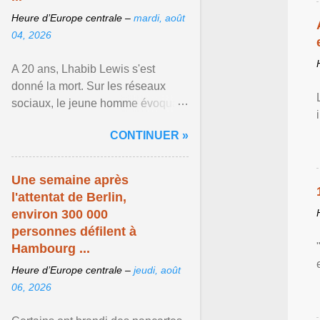
Heure d’Europe centrale –
mardi, août
04, 2026
A 20 ans, Lhabib Lewis s'est
donné la mort. Sur les réseaux
sociaux, le jeune homme évoquait
notamment ses problèmes de
CONTINUER »
santé mentale, sa sexualité et
Afficher l'article ...
Une semaine après
l'attentat de Berlin,
environ 300 000
personnes défilent à
Hambourg ...
Heure d’Europe centrale –
jeudi, août
06, 2026