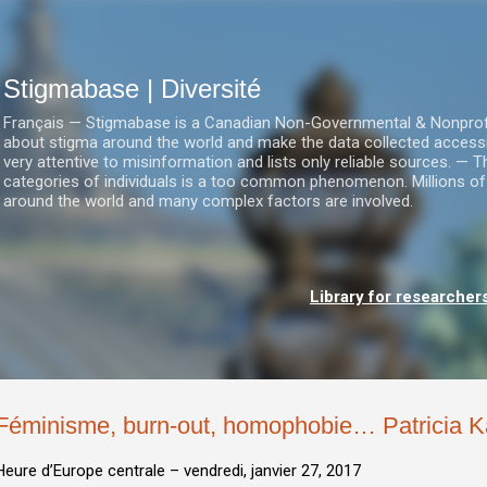
Accéder au contenu principal
Stigmabase | Diversité
Français — Stigmabase is a Canadian Non-Governmental & Nonprofit I
about stigma around the world and make the data collected accessi
very attentive to misinformation and lists only reliable sources. — T
categories of individuals is a too common phenomenon. Millions of
around the world and many complex factors are involved.
Library for researcher
Féminisme, burn-out, homophobie… Patricia K
Heure d’Europe centrale –
vendredi, janvier 27, 2017