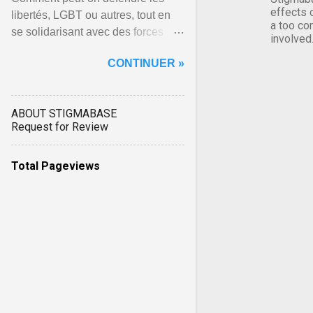
effects 
libertés, LGBT ou autres, tout en
a too co
se solidarisant avec des forces
involved
politiques qui, partout où elles
CONTINUER »
triomphent, écrasent ... Afficher
l'article ...
ABOUT STIGMABASE
Request for Review
Total Pageviews