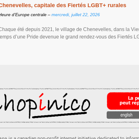
Chenevelles, capitale des Fiertés LGBT+ rurales
Heure d’Europe centrale –
mercredi, juillet 22, 2026
Chaque été depuis 2021, le village de Chenevelles, dans la Vien
temps d’une Pride devenue le grand rendez-vous des Fiertés LGBT+
se is a canadian non-profit internet initiative dedicated to inf