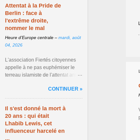
Attentat à la Pride de
Berlin : face à
l'extrême droite,
nommer le mal
Heure d’Europe centrale –
mardi, août
04, 2026
L'association Fiertés citoyennes
appelle à ne pas euphémiser le
terreau islamiste de l'attentat anti-
LGBT meurtrier qui a visé la Pride
CONTINUER »
de Berlin ... Afficher l'article ...
Il s'est donné la mort à
20 ans : qui était
Lhabib Lewis, cet
influenceur harcelé en
...