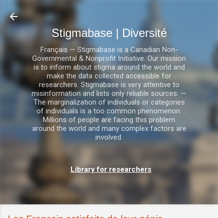
Accéder au contenu principal
Stigmabase | Diversité
Français — Stigmabase is a Canadian Non-
Governmental & Nonprofit Initiative. Our mission
is to inform about stigma around the world and
make the data collected accessible for
researchers. Stigmabase is very attentive to
misinformation and lists only reliable sources. —
The marginalization of individuals or categories
of individuals is a too common phenomenon.
Millions of people are facing this problem
around the world and many complex factors are
involved.
Library for researchers