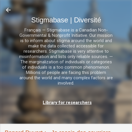
Accéder au contenu principal
Stigmabase | Diversité
Français — Stigmabase is a Canadian Non-
Governmental & Nonprofit Initiative. Our mission
is to inform about stigma around the world and
make the data collected accessible for
researchers. Stigmabase is very attentive to
misinformation and lists only reliable sources. —
The marginalization of individuals or categories
of individuals is a too common phenomenon.
Millions of people are facing this problem
around the world and many complex factors are
involved.
Library for researchers