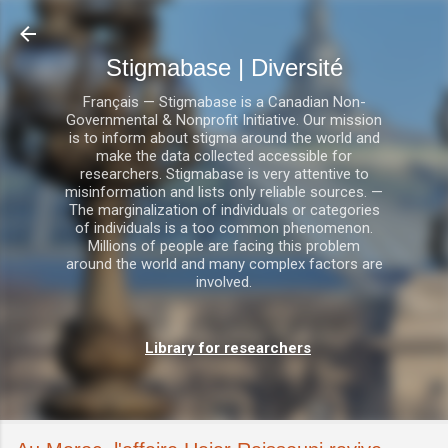
Accéder au contenu principal
Stigmabase | Diversité
Français — Stigmabase is a Canadian Non-
Governmental & Nonprofit Initiative. Our mission
is to inform about stigma around the world and
make the data collected accessible for
researchers. Stigmabase is very attentive to
misinformation and lists only reliable sources. —
The marginalization of individuals or categories
of individuals is a too common phenomenon.
Millions of people are facing this problem
around the world and many complex factors are
involved.
Library for researchers