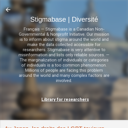
Accéder au contenu principal
Stigmabase | Diversité
Français — Stigmabase is a Canadian Non-
Governmental & Nonprofit Initiative. Our mission
is to inform about stigma around the world and
make the data collected accessible for
researchers. Stigmabase is very attentive to
misinformation and lists only reliable sources. —
The marginalization of individuals or categories
of individuals is a too common phenomenon.
Millions of people are facing this problem
around the world and many complex factors are
involved.
Library for researchers