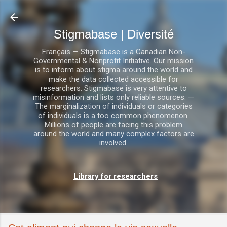
Accéder au contenu principal
Stigmabase | Diversité
Français — Stigmabase is a Canadian Non-
Governmental & Nonprofit Initiative. Our mission
is to inform about stigma around the world and
make the data collected accessible for
researchers. Stigmabase is very attentive to
misinformation and lists only reliable sources. —
The marginalization of individuals or categories
of individuals is a too common phenomenon.
Millions of people are facing this problem
around the world and many complex factors are
involved.
Library for researchers