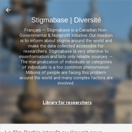
Accéder au contenu principal
Stigmabase | Diversité
Français — Stigmabase is a Canadian Non-
Governmental & Nonprofit Initiative. Our mission
is to inform about stigma around the world and
make the data collected accessible for
researchers. Stigmabase is very attentive to
misinformation and lists only reliable sources. —
The marginalization of individuals or categories
of individuals is a too common phenomenon.
Millions of people are facing this problem
around the world and many complex factors are
involved.
Library for researchers