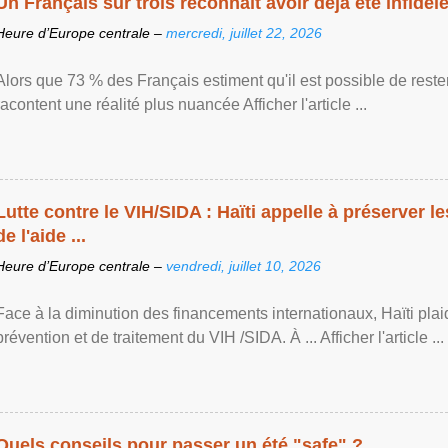
Un Français sur trois reconnaît avoir déjà été infidèle 
Heure d’Europe centrale –
mercredi, juillet 22, 2026
Alors que 73 % des Français estiment qu'il est possible de reste
racontent une réalité plus nuancée Afficher l'article ...
Lutte contre le VIH/SIDA : Haïti appelle à préserver l
de l'aide ...
Heure d’Europe centrale –
vendredi, juillet 10, 2026
Face à la diminution des financements internationaux, Haïti plai
prévention et de traitement du VIH /SIDA. À ... Afficher l'article ...
Quels conseils pour passer un été "safe" ?