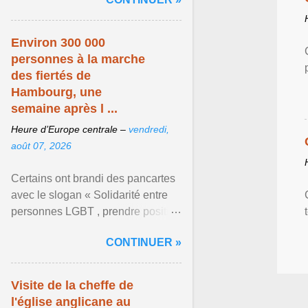
mouvement LGBT ... Afficher
l'article ...
Environ 300 000
personnes à la marche
des fiertés de
Hambourg, une
semaine après l ...
Heure d’Europe centrale –
vendredi,
août 07, 2026
Certains ont brandi des pancartes
avec le slogan « Solidarité entre
personnes LGBT , prendre position
pour un avenir sans crainte ». Les
CONTINUER »
organisateurs ... Afficher l'article ...
Visite de la cheffe de
l'église anglicane au