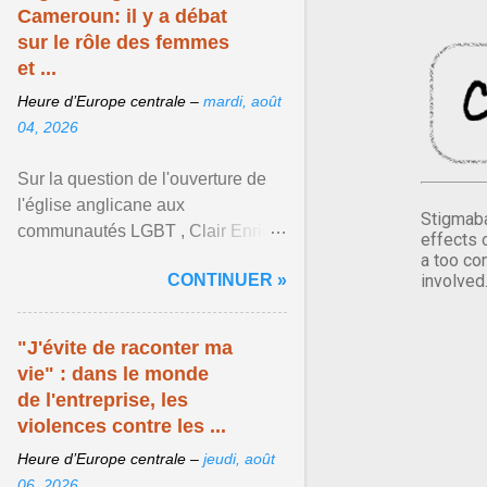
Cameroun: il y a débat
sur le rôle des femmes
et ...
Heure d’Europe centrale –
mardi, août
04, 2026
Sur la question de l'ouverture de
l'église anglicane aux
Stigmaba
communautés LGBT , Clair Enrick
effects 
une jeune cheffe d'entreprise, a
a too co
CONTINUER »
involved
une position tranchée. Afficher
l'article ...
"J'évite de raconter ma
vie" : dans le monde
de l'entreprise, les
violences contre les ...
Heure d’Europe centrale –
jeudi, août
06, 2026