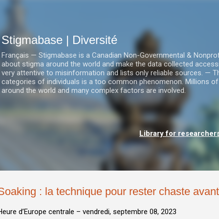
Accéder au contenu principal
Stigmabase | Diversité
Français — Stigmabase is a Canadian Non-Governmental & Nonprofit I
about stigma around the world and make the data collected accessi
very attentive to misinformation and lists only reliable sources. — T
categories of individuals is a too common phenomenon. Millions of
around the world and many complex factors are involved.
Library for researcher
Soaking : la technique pour rester chaste avant
Heure d’Europe centrale –
vendredi, septembre 08, 2023