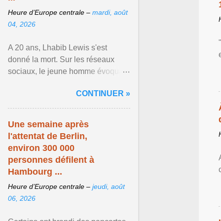
Heure d’Europe centrale –
mardi, août
04, 2026
A 20 ans, Lhabib Lewis s'est
donné la mort. Sur les réseaux
sociaux, le jeune homme évoquait
notamment ses problèmes de
CONTINUER »
santé mentale, sa sexualité et
Afficher l'article ...
Une semaine après
l'attentat de Berlin,
environ 300 000
personnes défilent à
Hambourg ...
Heure d’Europe centrale –
jeudi, août
06, 2026