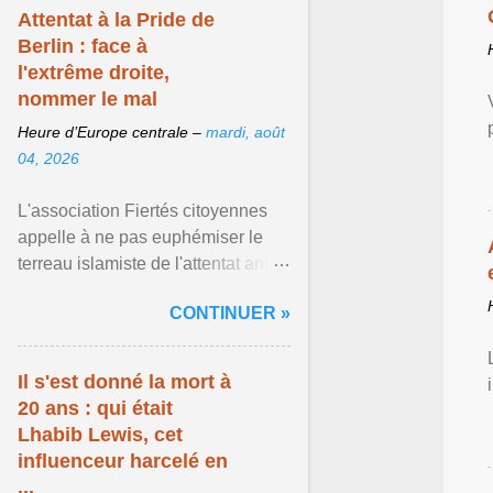
Attentat à la Pride de
Berlin : face à
l'extrême droite,
nommer le mal
Heure d’Europe centrale –
mardi, août
04, 2026
L'association Fiertés citoyennes
appelle à ne pas euphémiser le
terreau islamiste de l'attentat anti-
LGBT meurtrier qui a visé la Pride
CONTINUER »
de Berlin ... Afficher l'article ...
Il s'est donné la mort à
20 ans : qui était
Lhabib Lewis, cet
influenceur harcelé en
...