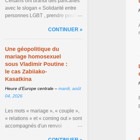
Certains ont brandi des pancartes
avec le slogan « Solidarité entre
personnes LGBT , prendre position
pour un avenir sans crainte ». En
CONTINUER »
raison de l ... Afficher l'article ...
Une géopolitique du
mariage homosexuel
sous Vladimir Poutine :
le cas Zabiiako-
Kasatkina
Heure d’Europe centrale –
mardi, août
04, 2026
Les mots « mariage », « couple »,
« relations » et « coming out » sont
accompagnés d'un renvoi
rappelant que le prétendu «
CONTINUER »