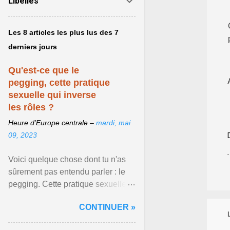
Libellés
Les 8 articles les plus lus des 7
derniers jours
Qu'est-ce que le
pegging, cette pratique
sexuelle qui inverse
les rôles ?
Heure d’Europe centrale –
mardi, mai
09, 2023
Voici quelque chose dont tu n'as
sûrement pas entendu parler : le
pegging. Cette pratique sexuelle
va peut-être pouvoir être le moyen
CONTINUER »
de changer ... Afficher l'article ...