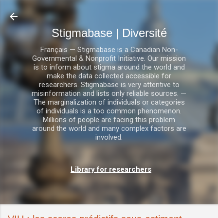
Accéder au contenu principal
Stigmabase | Diversité
Français — Stigmabase is a Canadian Non-
Governmental & Nonprofit Initiative. Our mission
is to inform about stigma around the world and
make the data collected accessible for
researchers. Stigmabase is very attentive to
misinformation and lists only reliable sources. —
The marginalization of individuals or categories
of individuals is a too common phenomenon.
Millions of people are facing this problem
around the world and many complex factors are
involved.
Library for researchers