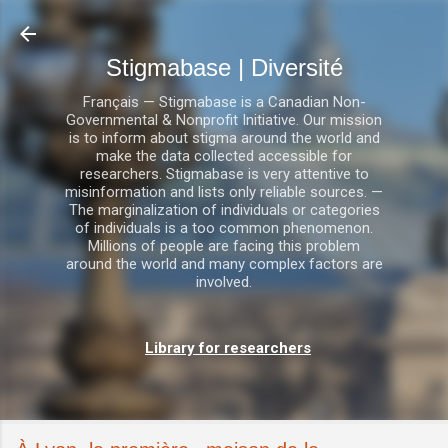
Accéder au contenu principal
Stigmabase | Diversité
Français — Stigmabase is a Canadian Non-
Governmental & Nonprofit Initiative. Our mission
is to inform about stigma around the world and
make the data collected accessible for
researchers. Stigmabase is very attentive to
misinformation and lists only reliable sources. —
The marginalization of individuals or categories
of individuals is a too common phenomenon.
Millions of people are facing this problem
around the world and many complex factors are
involved.
Library for researchers