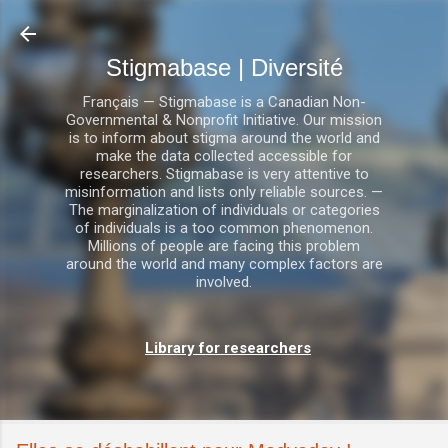
Accéder au contenu principal
Stigmabase | Diversité
Français — Stigmabase is a Canadian Non-
Governmental & Nonprofit Initiative. Our mission
is to inform about stigma around the world and
make the data collected accessible for
researchers. Stigmabase is very attentive to
misinformation and lists only reliable sources. —
The marginalization of individuals or categories
of individuals is a too common phenomenon.
Millions of people are facing this problem
around the world and many complex factors are
involved.
Library for researchers