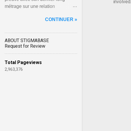
involved
métrage sur une relation
sadomasochiste, qui interroge le
CONTINUER »
rapport de nos sociétés à la ...
Afficher l'article ...
ABOUT STIGMABASE
Request for Review
Total Pageviews
2,963,376