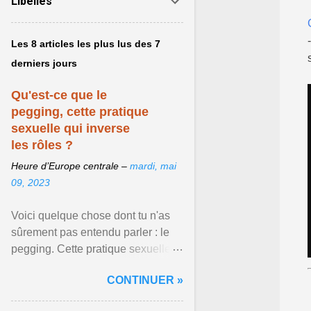
Libellés
Les 8 articles les plus lus des 7
derniers jours
Qu'est-ce que le
pegging, cette pratique
sexuelle qui inverse
les rôles ?
Heure d’Europe centrale –
mardi, mai
09, 2023
Voici quelque chose dont tu n'as
sûrement pas entendu parler : le
pegging. Cette pratique sexuelle
va peut-être pouvoir être le moyen
CONTINUER »
de changer ... Afficher l'article ...