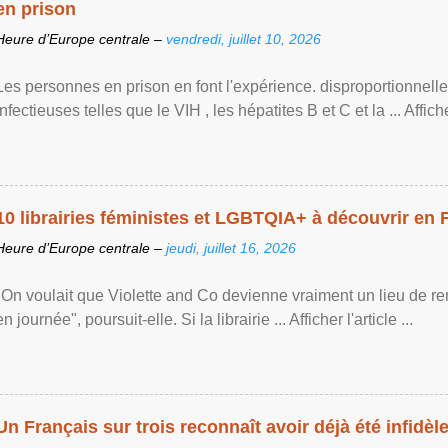
en prison
Heure d’Europe centrale –
vendredi, juillet 10, 2026
Les personnes en prison en font l'expérience. disproportionnel
infectieuses telles que le VIH , les hépatites B et C et la ... Afficher 
10 librairies féministes et LGBTQIA+ à découvrir en 
Heure d’Europe centrale –
jeudi, juillet 16, 2026
"On voulait que Violette and Co devienne vraiment un lieu de re
en journée", poursuit-elle. Si la librairie ... Afficher l'article ...
Un Français sur trois reconnaît avoir déjà été infidèle 