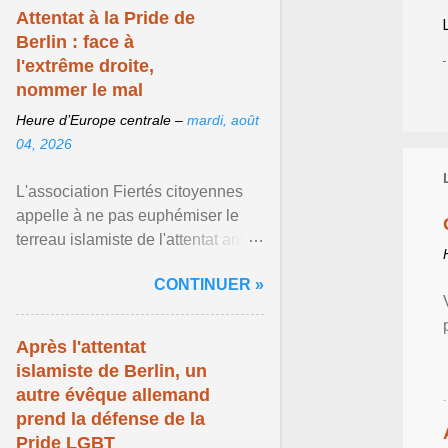
Attentat à la Pride de
Berlin : face à
l'extrême droite,
nommer le mal
Heure d’Europe centrale –
mardi, août
04, 2026
L'association Fiertés citoyennes
appelle à ne pas euphémiser le
terreau islamiste de l'attentat anti-
LGBT meurtrier qui a visé la Pride
CONTINUER »
de Berlin ... Afficher l'article ...
Après l'attentat
islamiste de Berlin, un
autre évêque allemand
prend la défense de la
Pride LGBT