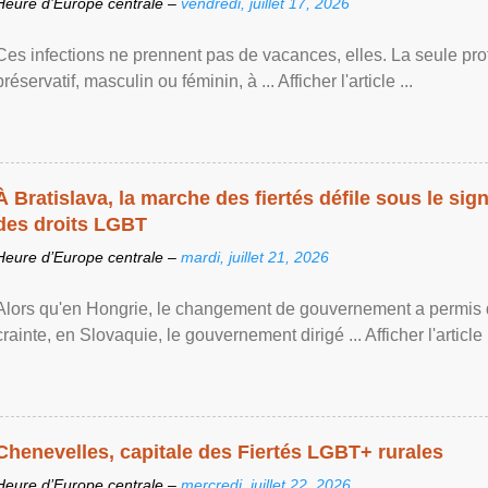
Heure d’Europe centrale –
vendredi, juillet 17, 2026
Ces infections ne prennent pas de vacances, elles. La seule prote
préservatif, masculin ou féminin, à ... Afficher l'article ...
À Bratislava, la marche des fiertés défile sous le si
des droits LGBT
Heure d’Europe centrale –
mardi, juillet 21, 2026
Alors qu'en Hongrie, le changement de gouvernement a permis d
crainte, en Slovaquie, le gouvernement dirigé ... Afficher l'article .
Chenevelles, capitale des Fiertés LGBT+ rurales
Heure d’Europe centrale –
mercredi, juillet 22, 2026