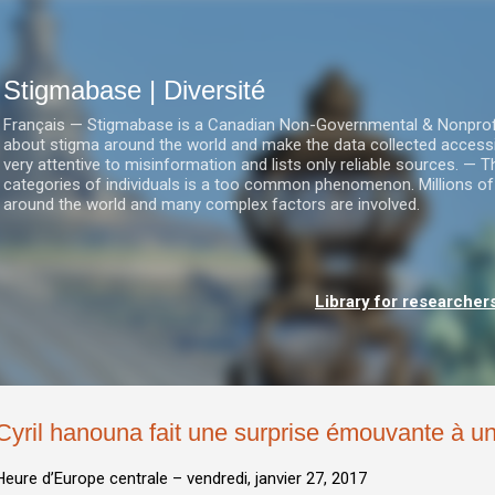
Accéder au contenu principal
Stigmabase | Diversité
Français — Stigmabase is a Canadian Non-Governmental & Nonprofit I
about stigma around the world and make the data collected accessi
very attentive to misinformation and lists only reliable sources. — T
categories of individuals is a too common phenomenon. Millions of
around the world and many complex factors are involved.
Library for researcher
Cyril hanouna fait une surprise émouvante à u
Heure d’Europe centrale –
vendredi, janvier 27, 2017