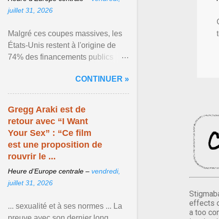
juillet 31, 2026
Malgré ces coupes massives, les
États-Unis restent à l'origine de
74% des financements publics
consacrés à la lutte contre le VIH
CONTINUER »
dans le monde ... Afficher l'article ...
Gregg Araki est de
retour avec “I Want
Your Sex” : “Ce film
est une proposition de
rouvrir le ...
Heure d’Europe centrale –
vendredi,
juillet 31, 2026
Stigmaba
effects 
... sexualité et à ses normes ... La
a too co
preuve avec son dernier long