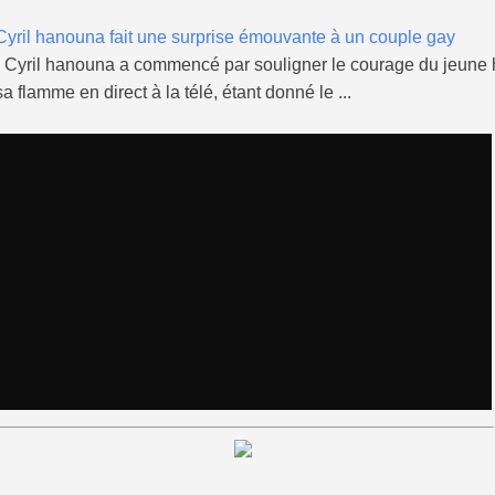
Cyril hanouna fait une surprise émouvante à un couple gay
- Cyril hanouna a commencé par souligner le courage du jeu
sa flamme en direct à la télé, étant donné le ...