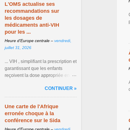
L'OMS actualise ses
recommandations sur
les dosages de
médicaments anti-VIH
pour les ...
Heure d’Europe centrale –
vendredi,
juillet 31, 2026
... VIH , simplifiant la prescription et
garantissant que les enfants
reçoivent la dose appropriée en
fonction de leur poids et de leur
CONTINUER »
âge. Afficher l'article ...
Une carte de l'Afrique
erronée choque à la
conférence sur le Sida
Heure d’Europe centrale –
vendredi,