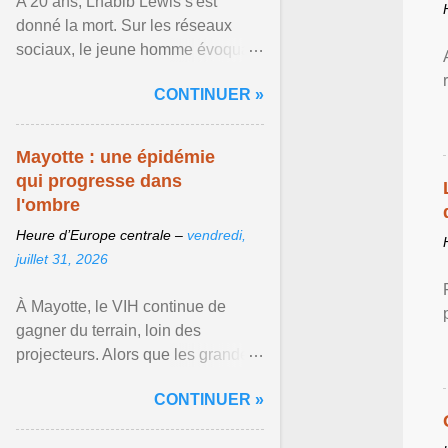
A 20 ans, Lhabib Lewis s'est
donné la mort. Sur les réseaux
sociaux, le jeune homme évoquait
notamment ses problèmes de
CONTINUER »
santé mentale, sa sexualité et
Afficher l'article ...
Mayotte : une épidémie
qui progresse dans
l'ombre
Heure d’Europe centrale –
vendredi,
juillet 31, 2026
À Mayotte, le VIH continue de
gagner du terrain, loin des
projecteurs. Alors que les grandes
crises sanitaires occupent
CONTINUER »
régulièrement le devant de la ...
Afficher l'article ...