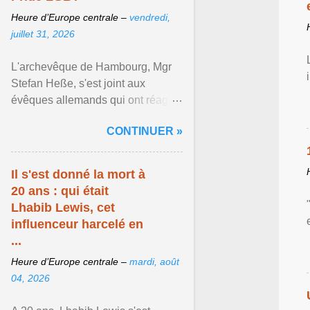
Heure d’Europe centrale –
vendredi,
juillet 31, 2026
L'archevêque de Hambourg, Mgr
Stefan Heße, s'est joint aux
évêques allemands qui ont réagi
publiquement à l'attentat islamiste
CONTINUER »
perpétré le ... Afficher l'article ...
Il s'est donné la mort à
20 ans : qui était
Lhabib Lewis, cet
influenceur harcelé en
...
Heure d’Europe centrale –
mardi, août
04, 2026