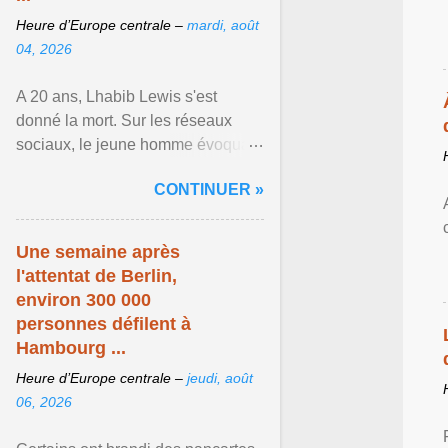
Heure d’Europe centrale –
mardi, août
04, 2026
A 20 ans, Lhabib Lewis s'est
donné la mort. Sur les réseaux
sociaux, le jeune homme évoquait
notamment ses problèmes de
CONTINUER »
santé mentale, sa sexualité et
Afficher l'article ...
Une semaine après
l'attentat de Berlin,
environ 300 000
personnes défilent à
Hambourg ...
Heure d’Europe centrale –
jeudi, août
06, 2026