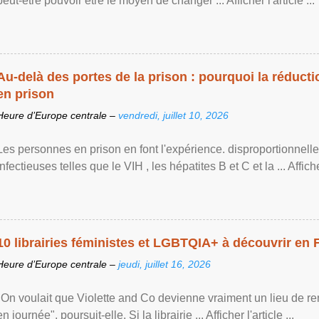
peut-être pouvoir être le moyen de changer ... Afficher l'article ...
Au-delà des portes de la prison : pourquoi la réducti
en prison
Heure d’Europe centrale –
vendredi, juillet 10, 2026
Les personnes en prison en font l'expérience. disproportionnel
infectieuses telles que le VIH , les hépatites B et C et la ... Afficher 
10 librairies féministes et LGBTQIA+ à découvrir en 
Heure d’Europe centrale –
jeudi, juillet 16, 2026
"On voulait que Violette and Co devienne vraiment un lieu de re
en journée", poursuit-elle. Si la librairie ... Afficher l'article ...