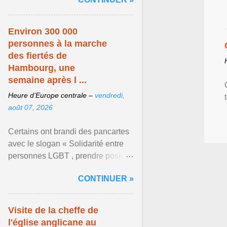
mouvement LGBT ... Afficher
l'article ...
Environ 300 000
personnes à la marche
des fiertés de
Hambourg, une
semaine après l ...
Heure d’Europe centrale –
vendredi,
août 07, 2026
Certains ont brandi des pancartes
avec le slogan « Solidarité entre
personnes LGBT , prendre position
pour un avenir sans crainte ». Les
CONTINUER »
organisateurs ... Afficher l'article ...
Visite de la cheffe de
l'église anglicane au