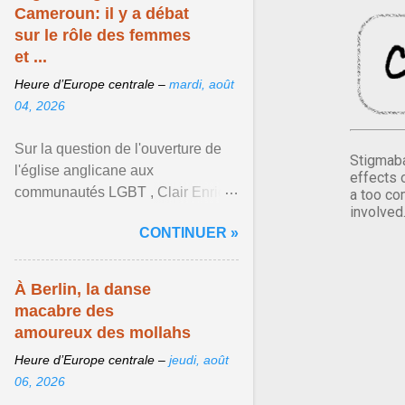
Cameroun: il y a débat
sur le rôle des femmes
et ...
Heure d’Europe centrale –
mardi, août
04, 2026
Sur la question de l'ouverture de
Stigmaba
l'église anglicane aux
effects 
communautés LGBT , Clair Enrick
a too co
involved
une jeune cheffe d'entreprise, a
CONTINUER »
une position tranchée. Afficher
l'article ...
À Berlin, la danse
macabre des
amoureux des mollahs
Heure d’Europe centrale –
jeudi, août
06, 2026