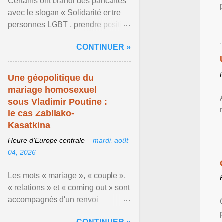
Certains ont brandi des pancartes
avec le slogan « Solidarité entre
personnes LGBT , prendre position
pour un avenir sans crainte ». En
CONTINUER »
raison de l ... Afficher l'article ...
Une géopolitique du
mariage homosexuel
sous Vladimir Poutine :
le cas Zabiiako-
Kasatkina
Heure d’Europe centrale –
mardi, août
04, 2026
Les mots « mariage », « couple »,
« relations » et « coming out » sont
accompagnés d'un renvoi
rappelant que le prétendu «
CONTINUER »