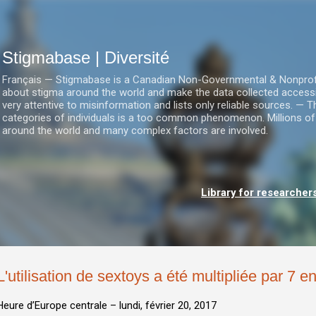
Accéder au contenu principal
Stigmabase | Diversité
Français — Stigmabase is a Canadian Non-Governmental & Nonprofit I
about stigma around the world and make the data collected accessi
very attentive to misinformation and lists only reliable sources. — T
categories of individuals is a too common phenomenon. Millions of
around the world and many complex factors are involved.
Library for researcher
L'utilisation de sextoys a été multipliée par 7 e
Heure d’Europe centrale –
lundi, février 20, 2017