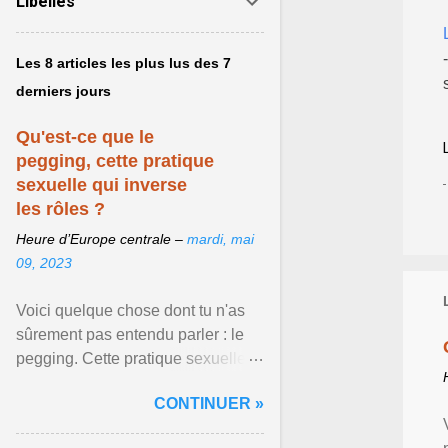
Libellés
Les 8 articles les plus lus des 7
derniers jours
Qu'est-ce que le
pegging, cette pratique
sexuelle qui inverse
les rôles ?
Heure d’Europe centrale –
mardi, mai
09, 2023
Voici quelque chose dont tu n'as
sûrement pas entendu parler : le
pegging. Cette pratique sexuelle
va peut-être pouvoir être le moyen
CONTINUER »
de changer ... Afficher l'article ...