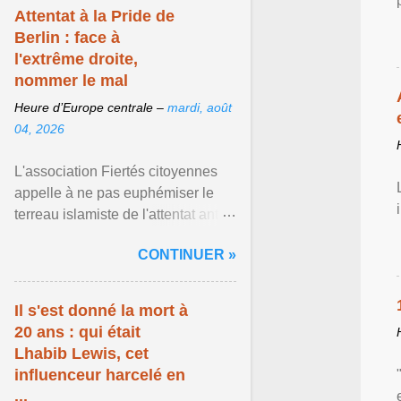
Attentat à la Pride de
Berlin : face à
l'extrême droite,
nommer le mal
Heure d’Europe centrale –
mardi, août
04, 2026
L'association Fiertés citoyennes
appelle à ne pas euphémiser le
terreau islamiste de l'attentat anti-
LGBT meurtrier qui a visé la Pride
CONTINUER »
de Berlin ... Afficher l'article ...
Il s'est donné la mort à
20 ans : qui était
Lhabib Lewis, cet
influenceur harcelé en
...