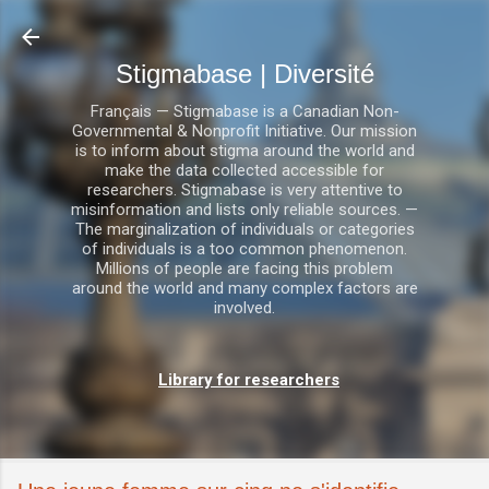
Accéder au contenu principal
Stigmabase | Diversité
Français — Stigmabase is a Canadian Non-
Governmental & Nonprofit Initiative. Our mission
is to inform about stigma around the world and
make the data collected accessible for
researchers. Stigmabase is very attentive to
misinformation and lists only reliable sources. —
The marginalization of individuals or categories
of individuals is a too common phenomenon.
Millions of people are facing this problem
around the world and many complex factors are
involved.
Library for researchers